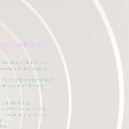
e von Klienten:
h: Was kann ich tun, um
wieder aus dem Gesicht
 Du mit mir gemacht hast,
öllig anderer, freierer
nicht wie ich es
tig würde es gut treffen.
du so klar alles von mir
t.
os...