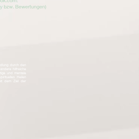
ook.com
:
y bzw. Bewertungen)
andlung durch den
 andere hilfreiche
tige und mentale
irituelles Heilen
it dem Ziel der