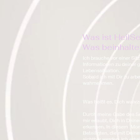
​Was ist HeilS
Was beinhalte
Ich brauche vor einer Sitz
Informationen zu deiner 
Lebenssituation.
Sobald ich mit Dir zu arb
wahrnehmen.
Was heißt es, Dich wah
Durch meine Gabe des Se
mir erlaubt, Dich in Dei
erkennen. In diesem Mom
Beteiligten, die mit Dei
sichtbar werden. Ich erh