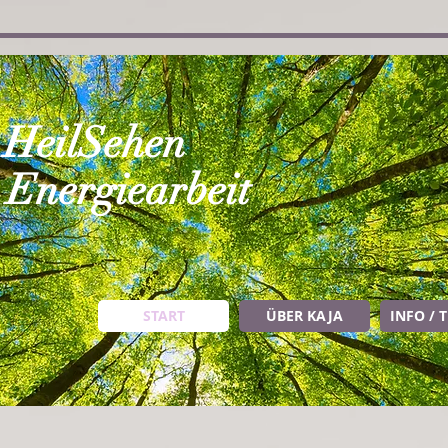
 HeilSehen
e Energiearbeit
START
ÜBER KAJA
INFO / 