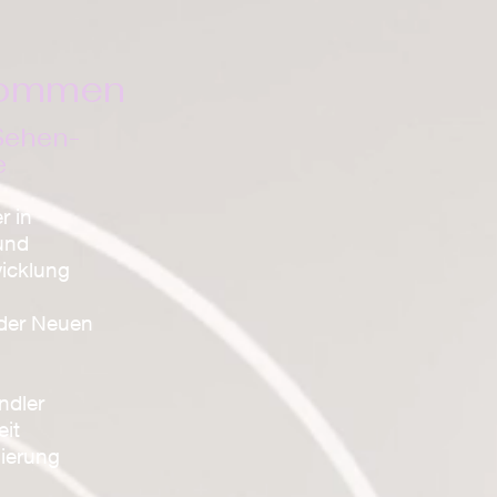
lkommen
Sehen-
e
r in
und
icklung
r der Neuen
ndler
eit
ierung