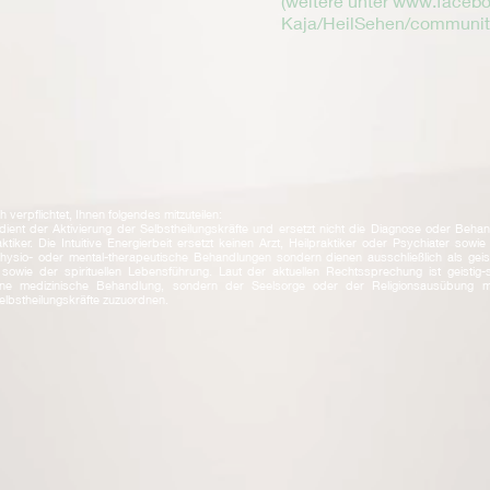
(weitere unter
www.faceb
Kaja/HeilSehen/communit
h verpflichtet, Ihnen folgendes mitzuteilen:
 dient der Aktivierung der Selbstheilungskräfte und ersetzt nicht die Diagnose oder Beh
ktiker. Die Intuitive Energierbeit ersetzt keinen Arzt, Heilpraktiker oder Psychiater sowie
hysio- oder mental-therapeutische Behandlungen sondern dienen ausschließlich als geis
sowie der spirituellen Lebensführung. Laut der aktuellen Rechtssprechung ist geistig-sp
ine medizinische Behandlung, sondern der Seelsorge oder der Religionsausübung m
elbstheilungskräfte zuzuordnen.