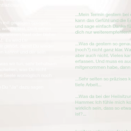
nfliktlösung beitragen
...Mein Termin gestern bei 
kann das Gefühl und die E
h mit geistigen Spiegeln,
und sage einfach Danke für
 wer Du bist, Dich sehen
dich nur weiterempfehlen!
bgewiesen hast oder bisher
. Es wird Dir
...Was da gestern so genau 
r gehört, damit Du wieder
(noch?) nicht ganz klar. W
en kannst und der sein
aber auch nicht. Vieles ka
erfassen. Und muss es au
 was wir tun, sehr behutsam
mitgenommen habe, dann
eschehen, was Du nicht
ne Seele womöglich noch
...Sehr selten so präzises
tiefe Arbeit...
ob Du "Ja" dazu sagen
...Was da bei der Heilsitzun
Hammer. Ich fühle mich ko
wirklich sein, dass so etwa
ist?...