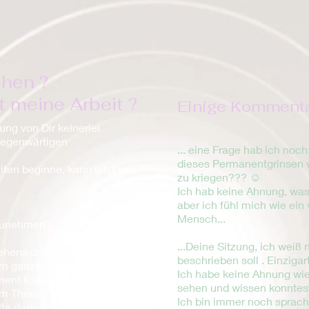
ehen ?
t meine Arbeit ?
Einige Kommentar
ung von Dir keinerlei
gegenwärtigen
.
.. eine Frage hab ich noc
dieses Permanentgrinsen 
eiten beginne, kann ich Dich
zu kriegen??? ☺️
Ich hab keine Ahnung, was
aber ich fühl mich wie ein v
Mensch...
rzunehmen?
...Deine Sitzung, ich weiß 
hens und des Fühlens wird
beschrieben soll . Einzigar
nem ganzen Wesen zu
Ich habe keine Ahnung wie 
ent können auch alle
sehen und wissen konntes
nem Thema zu tun haben,
Ich bin immer noch sprachl
alte dann Impulse oder auch