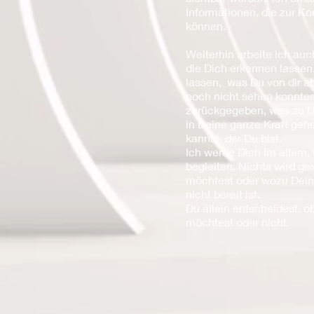
Informationen, die zur Ko
können.
Weiterhin arbeite ich auc
die Dich erkennen lassen,
lassen, was Du von dir a
noch nicht sehen konntest
zurückgegeben, was zu Di
in Deine ganze Kraft geh
kannst, der Du bist.
Ich werde Dich im allem,
begleiten. Nichts wird g
möchtest oder wozu Dei
nicht bereit ist.
Du allein entscheidest, 
möchtest oder nicht.