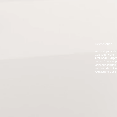
Rechtliches:
Wir sind gesetzlic
Geistiges Heilen
Arzt oder Heilpra
unterstützende p
Genesungshilfen 
ausdrücklich ke
Aktivierung der S