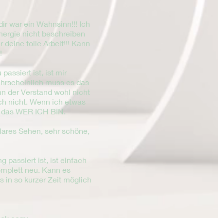
dir war ein Wahnsinn!!! Ich
nergie nicht beschreiben
 deine tolle Arbeit!!! Kann
!!
passiert ist, ist mir
ahrscheinlich muss es das
nn der Verstand wohl nicht
ch nicht. Wenn ich etwas
 das WER ICH BIN.
 klares Sehen, sehr schöne,
g passiert ist, ist einfach
mplett neu. Kann es
s in so kurzer Zeit möglich