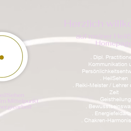
Herzlich wil
auf meiner Heil
Homepag
. Dipl. Practitione
Kommunikation 
Persönlichkeitsentw
. HeilSehen
. Reiki-Meister / Lehre
Zeit
HeilSehen
. Geistheilung
im Mittelpunkt
. Bewusstseinswa
Energiearbeit
. Energiefeldarb
. Chakren-Harmonis